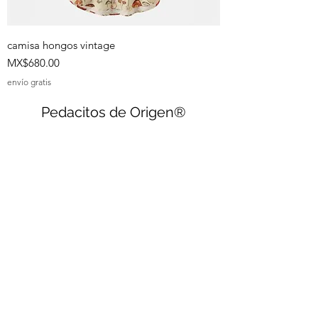
camisa hongos vintage
Price
MX$680.00
envío gratis
Pedacitos de Origen®