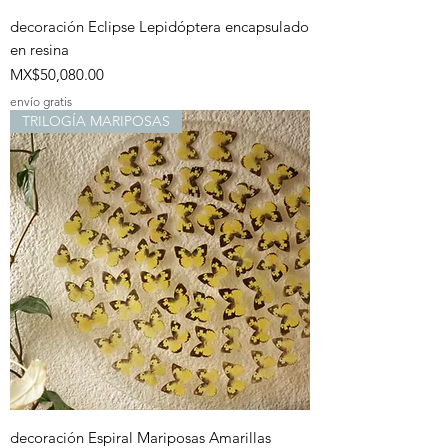
decoración Eclipse Lepidóptera encapsulado
en resina
Price
MX$50,080.00
envío gratis
TRILOGÍA MARIPOSAS
decoración Espiral Mariposas Amarillas