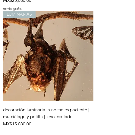
MX$25,080.00
envío gratis
LUMINARIAS
decoración luminaria la noche es paciente |
murciélago y polilla | encapsulado
Price
MX$15,080.00
envío gratis