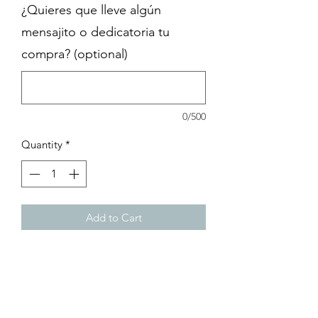
¿Quieres que lleve algún
mensajito o dedicatoria tu
compra? (optional)
0/500
Quantity
*
Add to Cart
dije pluma de pavoreal encapsulada
en resina | engarzada en plata .925