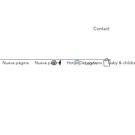
Contact
Nueva página
Nueva página
Home Decorations
baby & childr
Log In