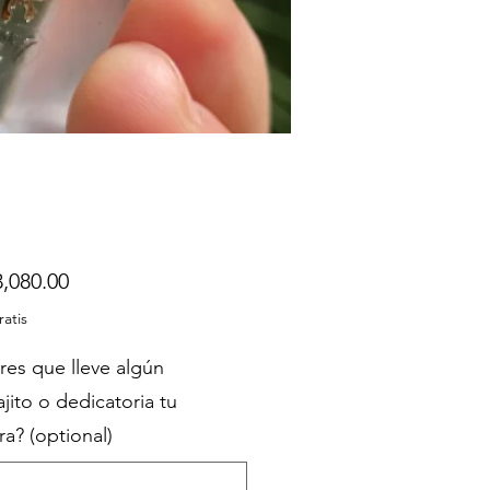
Price
,080.00
ratis
res que lleve algún
jito o dedicatoria tu
a? (optional)