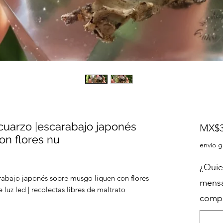
cuarzo |escarabajo japonés
MX$3
on flores nu
envío g
¿Quie
rabajo japonés sobre musgo liquen con flores
mensa
 luz led | recolectas libres de maltrato
compr