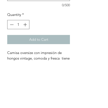
0/500
Quantity
*
Add to Cart
Camisa oversize con impresión de
hongos vintage, comoda y fresca tiene
un ajuste relajado unisex, perfecta para
hombres y mujeres. Es 100% Polyester.
Lavado fácil
Pedacitos de Origen®