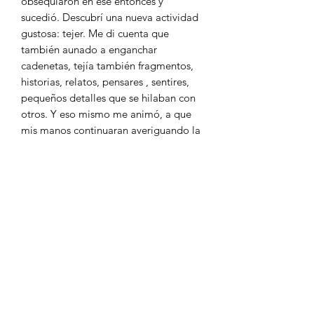
obsequiaron en ese entonces y
sucedió. Descubrí una nueva actividad
gustosa: tejer. Me di cuenta que
también aunado a enganchar
cadenetas, tejía también fragmentos,
historias, relatos, pensares , sentires,
pequeños detalles que se hilaban con
otros. Y eso mismo me animó, a que
mis manos continuaran averiguando la
novedosa actividad descubierta. Este
es el resultado de estos divertidos
ejercicios de enseñanza que datan del
2017 al 2018 NUDO por: Mónica G
Asiain Distribuido por: Pedacitos de
Origen
BOLSA TEJIDA TIPO CROCHET
Método de Compra