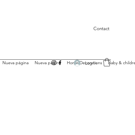
Contact
Nueva página
Nueva página
Home Decorations
baby & childr
Log In