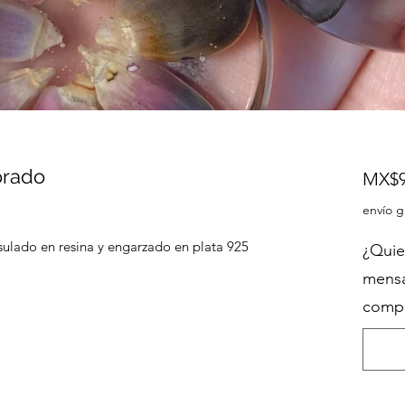
orado
MX$9
envío g
sulado en resina y engarzado en plata 925
¿Quie
mensa
compr