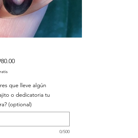
Price
80.00
ratis
res que lleve algún
jito o dedicatoria tu
a? (optional)
0/500