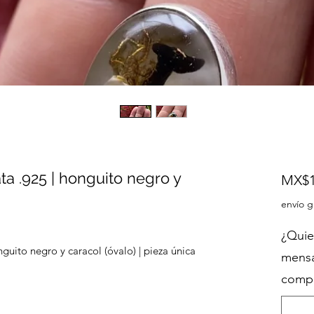
ata .925 | honguito negro y
MX$1
envío g
¿Quie
nguito negro y caracol (óvalo) | pieza única
mensa
compr