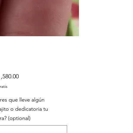
Price
,580.00
ratis
res que lleve algún
jito o dedicatoria tu
a? (optional)