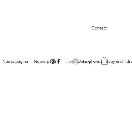
Contact
Nueva página
Nueva página
Home Decorations
baby & childr
Log In