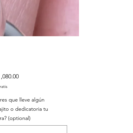
Price
,080.00
ratis
res que lleve algún
jito o dedicatoria tu
a? (optional)