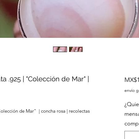
ta .925 | "Colección de Mar" |
MX$1
envío g
¿Quie
Colección de Mar" | concha rosa | recolectas
mensa
compr