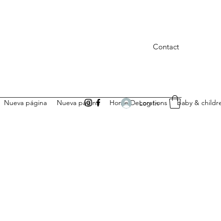
Contact
Nueva página
Nueva página
Home Decorations
baby & childr
Log In