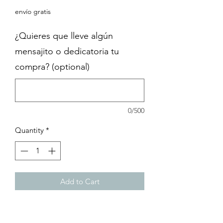
envío gratis
¿Quieres que lleve algún
mensajito o dedicatoria tu
compra? (optional)
0/500
Quantity
*
Add to Cart
Anillo ajustable de plata .925 |
"Colección de Escarabajos" |