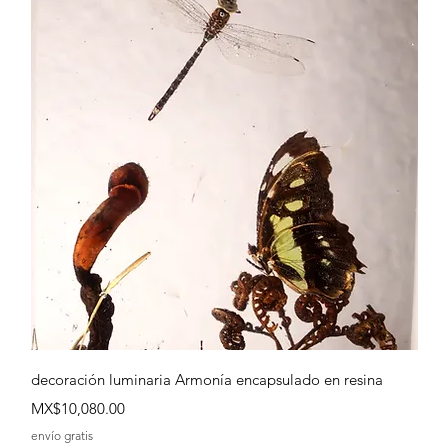
Quick View
decoración luminaria Armonía encapsulado en resina
Price
MX$10,080.00
envío gratis