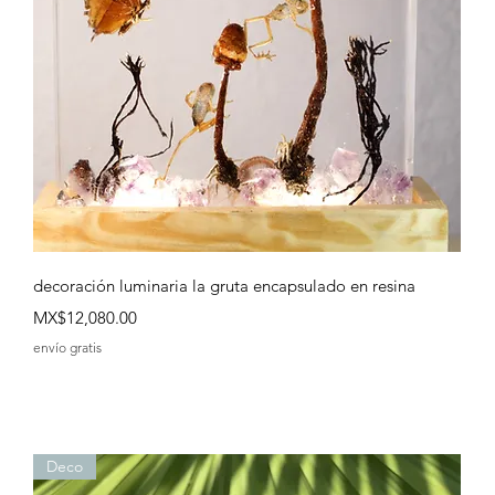
Quick View
decoración luminaria la gruta encapsulado en resina
Price
MX$12,080.00
envío gratis
Deco