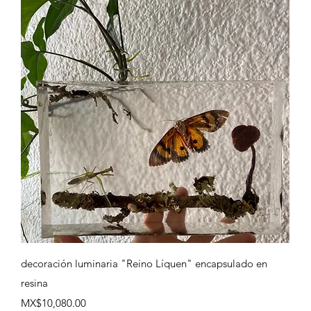
Quick View
decoración luminaria "Reino Líquen" encapsulado en
resina
Price
MX$10,080.00