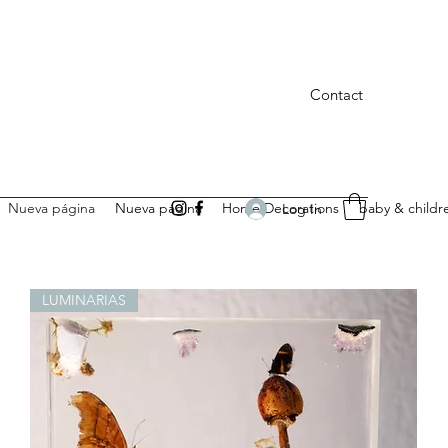
Contact
Nueva página
Nueva página
Home Decorations
baby & childr
Log In
LUMINARIAS