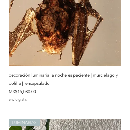
Quick View
decoración luminaria la noche es paciente | murciélago y
polilla | encapsulado
Price
MX$15,080.00
envío gratis
LUMINARIAS