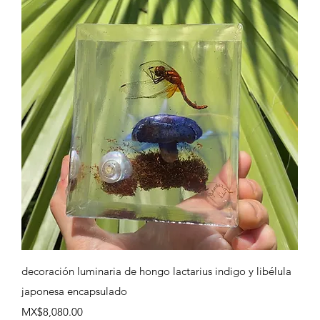
Quick View
decoración luminaria de hongo lactarius indigo y libélula
japonesa encapsulado
Price
MX$8,080.00