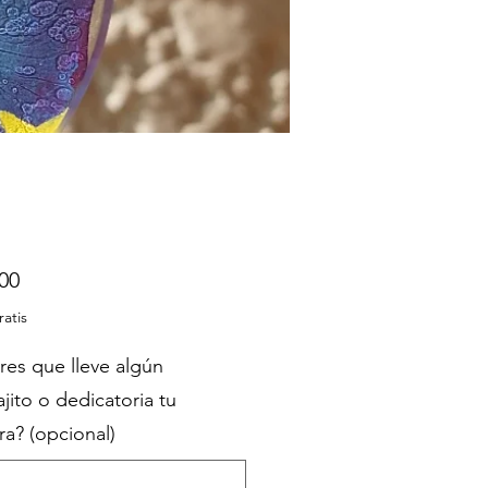
Precio
00
ratis
res que lleve algún
jito o dedicatoria tu
a? (opcional)