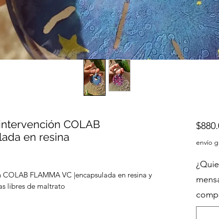
n intervención COLAB
$880.
ada en resina
envío g
¿Quie
ión COLAB FLAMMA VC |encapsulada en resina y
mensa
as libres de maltrato
compr