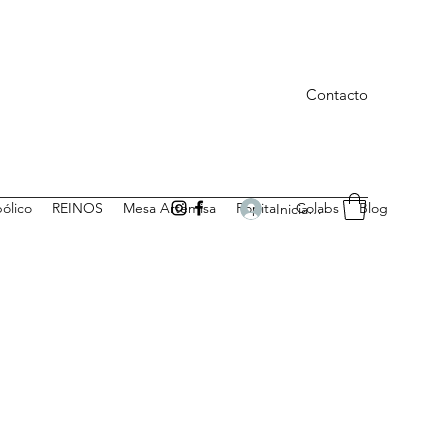
Contacto
bólico
REINOS
Mesa Artemisa
Ropita
Colabs
Blog
Iniciar sesión