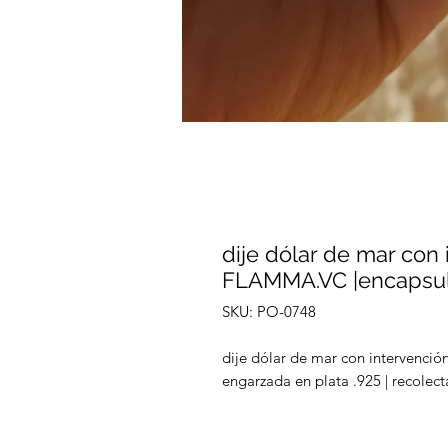
dije dólar de mar co
FLAMMA.VC |encapsul
SKU: PO-0748
dije dólar de mar con intervenc
engarzada en plata .925 | recolect