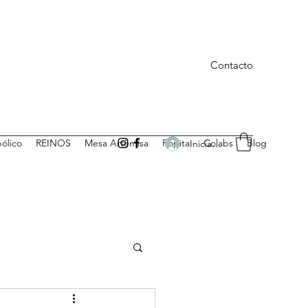
Contacto
bólico
REINOS
Mesa Artemisa
Ropita
Colabs
Blog
Iniciar sesión