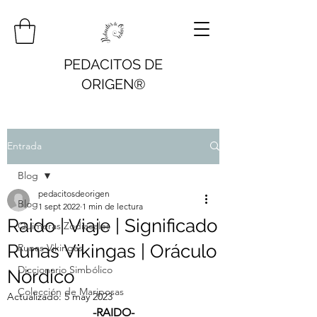
PEDACITOS DE
ORIGEN®
Entrada
Blog
pedacitosdeorigen
Blog
1 sept 2022
1 min de lectura
Raido | Viaje | Significado
Quimeras Zodiacales
Runas Vikingas | Oráculo
Runas Vikingas
Diccionario Simbólico
Nórdico
Colección de Mariposas
Actualizado:
5 may 2023
-RAIDO-