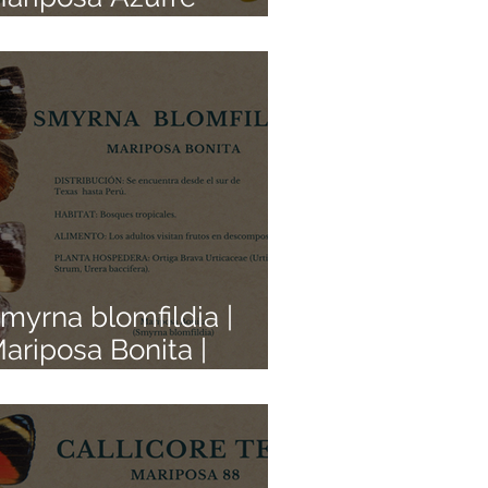
igante Blanca |
olección de Mariposas
exicanas | Pedacitos
e Origen
myrna blomfildia |
ariposa Bonita |
olección de Mariposas
exicanas | Pedacitos
e Origen