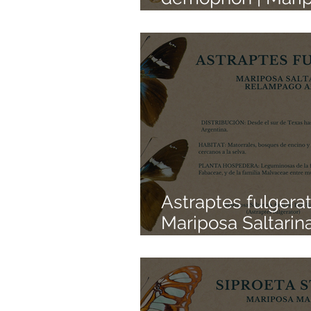
Hojarasca de una
Mancha | Colecci
Mariposas Mexica
Pedacitos de Ori
Astraptes fulgerat
Mariposa Saltarin
Relámpago Azul |
Colección de Mar
Mexicanas | Pedac
de Origen