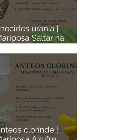
hocides urania |
ariposa Saltarina
rcoÍris | Colección de
ariposas Mexicanas |
edacitos de Origen
nteos clorinde |
ariposa Azufre