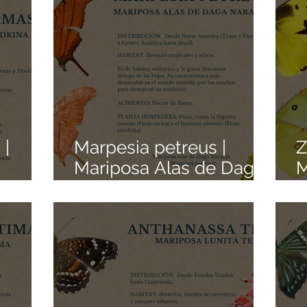
 |
Marpesia petreus |
Z
Mariposa Alas de Daga
M
rde
Naranja | Colección de
S
n de
Mariposas Mexicanas |
M
nas |
Pedacitos de Origen
P
gen