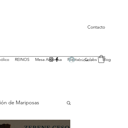
Contacto
bólico
REINOS
Mesa Artemisa
Ropita
Colabs
Blog
Iniciar sesión
ión de Mariposas