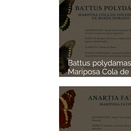
Battus polydamas
Mariposa Cola de
Golondrina de Bo
Dorado | Colecció
Mariposas Mexica
Pedacitos de Ori