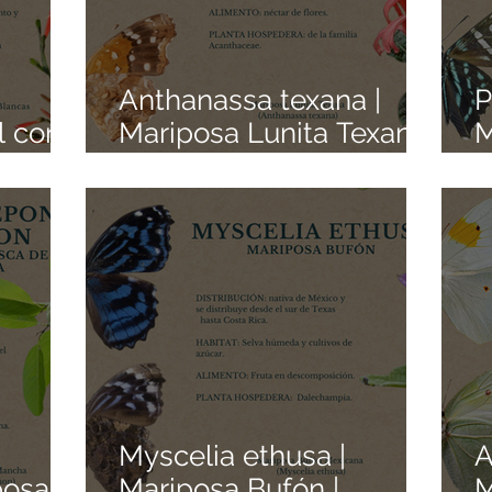
Anthanassa texana |
P
l con
Mariposa Lunita Texana
M
| Colección de
A
iposas
Mariposas Mexicanas |
M
itos
Pedacitos de Origen
P
Myscelia ethusa |
A
posa
Mariposa Bufón |
M