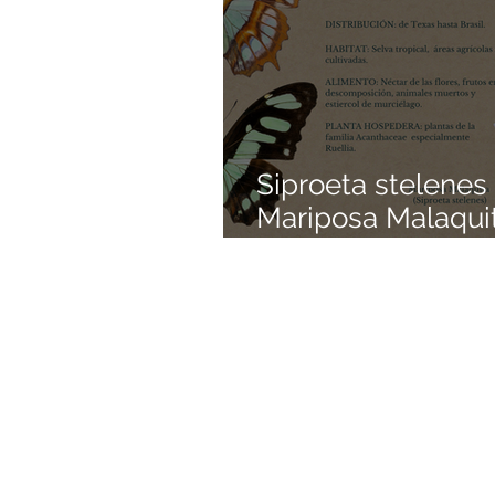
Siproeta stelenes 
Mariposa Malaquit
Colección de Mar
Mexicanas | Pedac
de Origen