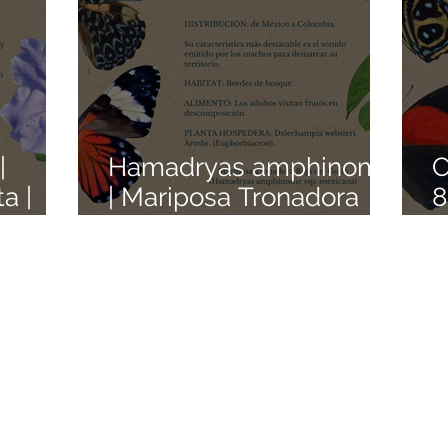
|
Hamadryas amphinome
C
a |
| Mariposa Tronadora
8
iposas
Roja | Colección de
M
itos
Mariposas Mexicanas |
P
Pedacitos de Origen