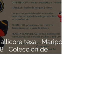
allicore texa | Mariposa
8 | Colección de
ariposas Mexicanas |
edacitos de Origen