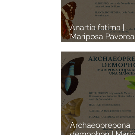
Anartia fatima |
Mariposa Pavorea
Bandas Blancas |
Colección de Mar
Mexicanas | Pedac
de Origen
Archaeoprepona
demophon | Mari