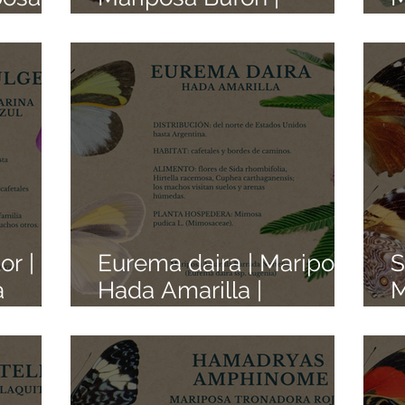
Colección de Mariposas
G
ón de
Mexicanas | Pedacitos
C
nas |
de Origen
M
gen
d
or |
Eurema daira | Mariposa
S
a
Hada Amarilla |
M
Colección de Mariposas
C
iposas
Mexicanas | Pedacitos
M
itos
de Origen
d