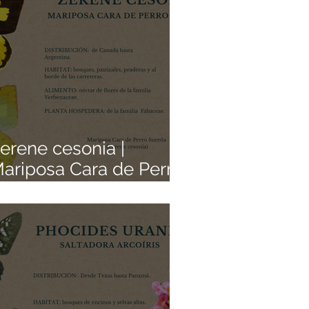
erene cesonia |
ariposa Cara de Perro
ureña | Colección de
ariposas Mexicanas |
edacitos de Origen