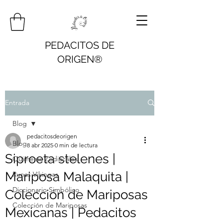
PEDACITOS DE
ORIGEN®
Entrada
Blog
pedacitosdeorigen
Blog
8 abr 2025
0 min de lectura
Siproeta stelenes |
Quimeras Zodiacales
Mariposa Malaquita |
Runas Vikingas
Diccionario Simbólico
Colección de Mariposas
Colección de Mariposas
Mexicanas | Pedacitos